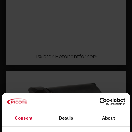
Twister Betonentferner+
Consent
Details
About