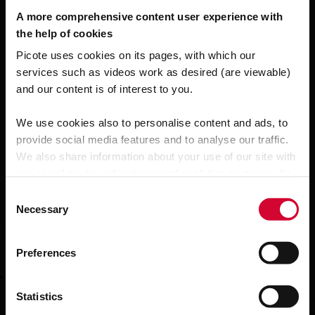
A more comprehensive content user experience with
the help of cookies
Picote uses cookies on its pages, with which our
services such as videos work as desired (are viewable)
and our content is of interest to you.
We use cookies also to personalise content and ads, to
provide social media features and to analyse our traffic.
Smart Crusher+
We also share information about your use of our site with
our social media, advertising and analytics partners who
may combine it with other information that you’ve
C
provided to them or that they’ve collected from your use
Necessary
o
of their services.
n
s
Preferences
e
n
t
Statistics
S