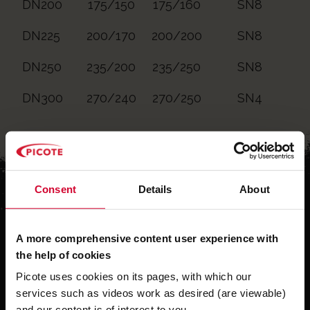
DN200
175/150
175/160
SN8
DN225
200/170
200/200
SN8
DN250
235/200
235/250
SN8
DN300
270/240
270/250
SN4
Consent
Details
About
A more comprehensive content user experience with
the help of cookies
Ähnliche Produkte
Picote uses cookies on its pages, with which our
services such as videos work as desired (are viewable)
and our content is of interest to you.