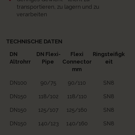
transportieren, zu lagern und zu
verarbeiten
TECHNISCHE DATEN
DN
DN Flexi-
Flexi
Ringsteifigk
Altrohrr
Pipe
Connector
eit
mm
DN100
90/75
90/110
SN8
DN150
118/102
118/110
SN8
DN150
125/107
125/160
SN8
DN150
140/123
140/160
SN8