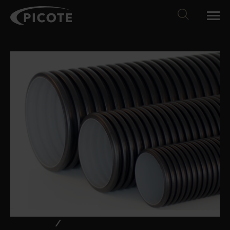
Produkte
/
Sliplining